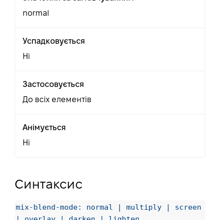
normal
Успадковується
Ні
Застосовується
До всіх елементів
Анімується
Ні
Синтаксис
mix-blend-mode: normal | multiply | screen
| overlay | darken | lighten