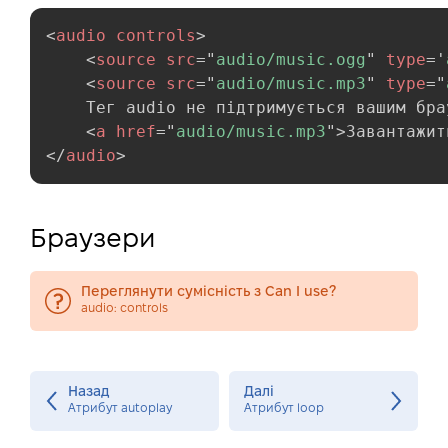
<
audio
controls
>
<
source
src
=
"
audio/music.ogg
"
type
=
'
<
source
src
=
"
audio/music.mp3
"
type
=
"
    Тег audio не підтримується вашим брау
<
a
href
=
"
audio/music.mp3
"
>
Завантажит
</
audio
>
Браузери
Переглянути сумісність з Can I use?
audio: controls
Назад
Далі
Атрибут autoplay
Атрибут loop