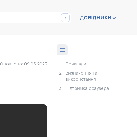
довідники
Оновлено: 09.03.2023
1.
Приклади
2.
Визначення та
використання
3.
Підтримка браузера