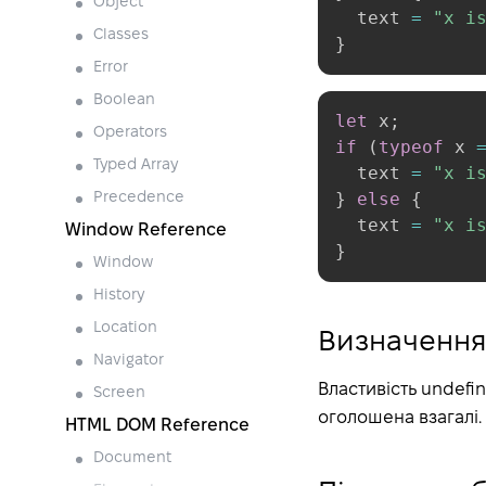
Object
  text 
=
"x i
Classes
}
Error
Boolean
let
 x
;
Operators
if
(
typeof
 x 
Typed Array
  text 
=
"x i
}
else
{
Precedence
  text 
=
"x i
Window Reference
}
Window
History
Location
Визначення
Navigator
Властивість undefi
Screen
оголошена взагалі.
HTML DOM Reference
Document