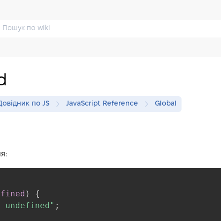
d
Довідник по JS
JavaScript Reference
Global
я:
efined
)
{
s undefined"
;