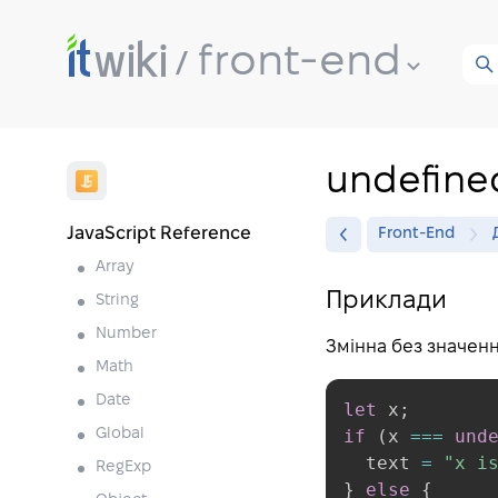
front-end
undefine
JavaScript Reference
Front-End
Array
Приклади
String
Number
Змінна без значенн
Math
Date
let
 x
;
if
(
x 
===
und
Global
  text 
=
"x i
RegExp
}
else
{