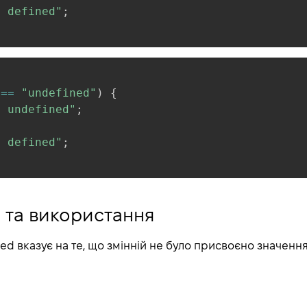
s defined"
;
===
"undefined"
)
{
s undefined"
;
s defined"
;
 та використання
ned вказує на те, що змінній не було присвоєно значенн