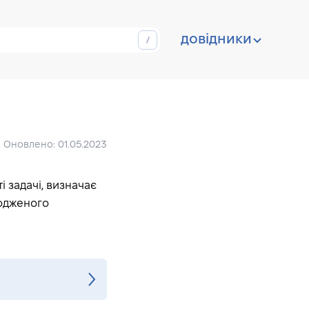
довідники
Оновлено: 01.05.2023
 задачі, визначає
годженого