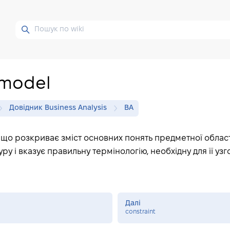
 model
Довідник Business Analysis
BA
 що розкриває зміст основних понять предметної області
уру і вказує правильну термінологію, необхідну для її уз
Далі
constraint