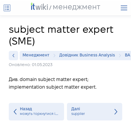
менеджмент
subject matter expert
(SME)
Менеджмент
Довідник Business Analysis
BA
Оновлено: 01.05.2023
Див. domain subject matter expert;
implementation subject matter expert.
Назад
Далі
м
ожуть торкнутися ініціативи. Так само відома як SWOT-аналіз. structural rule
supplier