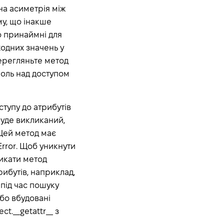
на асиметрія між
ому, що інакше
що принаймні для
жодних значень у
Перегляньте метод
роль над доступом
ступу до атрибутів
 буде викликаний,
 Цей метод має
rror. Щоб уникнути
ликати метод
рибутів, наприклад,
 під час пошуку
бо вбудовані
t.__getattr__ з