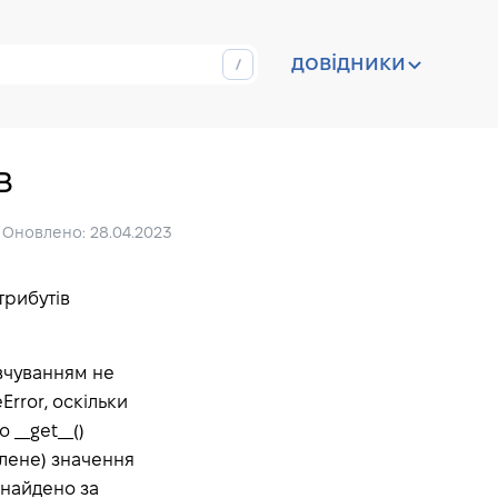
довідники
в
Оновлено: 28.04.2023
трибутів
овчуванням не
Error, оскільки
 __get__()
слене) значення
знайдено за