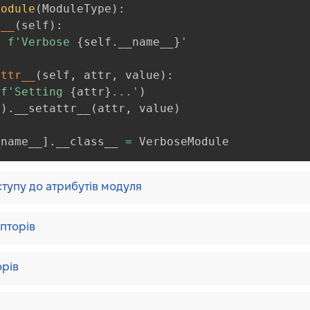
Module
(
ModuleType
)
:
r__
(
self
)
:
n
f'Verbose 
{
self
.
__name__
}
'
attr__
(
self
,
 attr
,
 value
)
:
(
f'Setting 
{
attr
}
...'
)
(
)
.
__setattr__
(
attr
,
 value
)
_name__
]
.
__class__ 
=
 VerboseModule
тупу до атрибутів модуля
пторів
рів