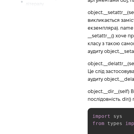
аргументами obj, n
літералу
object.__setattr__(
Відформатовані рядкові
літерали
викликається заміс
екземпляра). name 
Числові літерали
__setattr__() хоче
Цілі літерали
класу з такою самою
Літерали з плаваючою
аудиту object.__seta
комою
Оператори
object.__delattr__(s
Роздільники
Це слід застосовув
Уявні літерали
аудиту object.__del
Модель даних
object.__dir__(self
Об’єкти, значення та
послідовність. dir(
типи
Стандартна ієрархія
import
типів
from
 types 
im
Налаштування доступу
до атрибутів