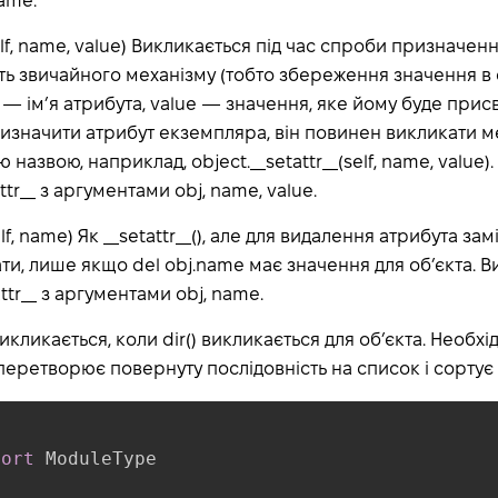
ame.
self, name, value) Викликається під час спроби призначен
ть звичайного механізму (тобто збереження значення в
— ім’я атрибута, value — значення, яке йому буде прис
 призначити атрибут екземпляра, він повинен викликати 
 назвою, наприклад, object.__setattr__(self, name, value)
ttr__ з аргументами obj, name, value.
elf, name) Як __setattr__(), але для видалення атрибута за
ати, лише якщо del obj.name має значення для об’єкта. 
attr__ з аргументами obj, name.
) Викликається, коли dir() викликається для об’єкта. Необх
) перетворює повернуту послідовність на список і сортує 
port
 ModuleType
