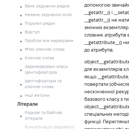
допомогою звичайно
Явне з’єднання рядків
__getattr__() і __se
Неявне з’єднання ліній
__getattr__() не ма
Порожні рядки
змінних екземпляра
Відступ
словник атрибутів 
Пробіли між маркерами
__getattribute__()
М’які ключові слова
до атрибутів.
Ключові слова
object.__getattribu
Зарезервовані класи
для екземплярів кла
ідентифікаторів
якщо __getattribute
Ідентифікатори та
повертати (обчисле
ключові слова
нескінченної рекур
Інші жетони
базового класу з т
Літерали
object.__getattribu
Рядкові та байтові
спеціальних методі
літерали
функції. Перегляньт
Конкатенація рядкового