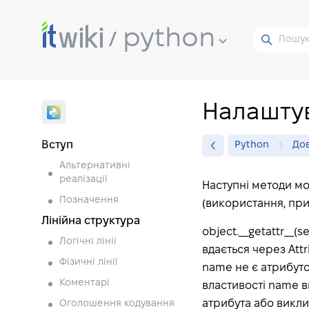
python
Налаштув
Вступ
Python
Дов
Альтернативні
реалізації
Наступні методи мо
Позначення
(використання, при
Лінійна структура
object.__getattr__(
Логічні лінії
вдається через Attri
Фізичні лінії
name не є атрибутом
Коментарі
властивості name в
атрибута або викли
Оголошення кодування