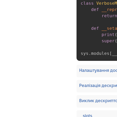
class
Verbose
Налаштування доступу
def
__rep
до атрибутів модуля
retur
Реалізація
дескрипторів
def
__set
Виклик дескрипторів
print
super
__slots__
Налаштування
sys
.
modules
[
_
створення класу
Назви спеціальних
методів
Налаштування дос
Емуляція загальних типів
Базове налаштування
Реалізація дескри
Співпрограми
Модель виконання
Виклик дескрипто
Структура програми
Називання та
__slots__