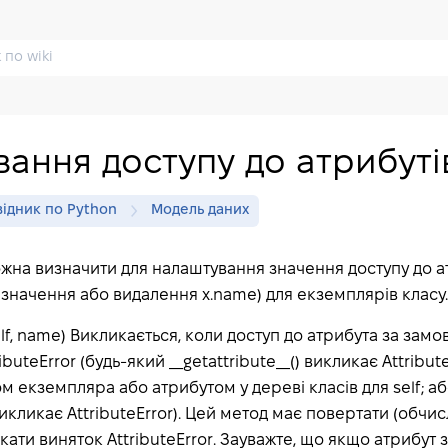
ання доступу до атрибуті
ідник по Python
Модель даних
жна визначити для налаштування значення доступу до а
значення або видалення x.name) для екземплярів класу.
self, name) Викликається, коли доступ до атрибута за зам
buteError (будь-який __getattribute__() викликає Attribute
 екземпляра або атрибутом у дереві класів для self; або
икликає AttributeError). Цей метод має повертати (обчи
кати виняток AttributeError. Зауважте, що якщо атрибут 