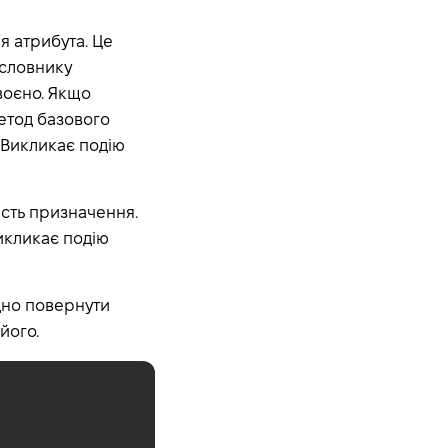
ня атрибута. Це
 словнику
воєно. Якщо
метод базового
. Викликає подію
мість призначення.
Викликає подію
ідно повернути
його.