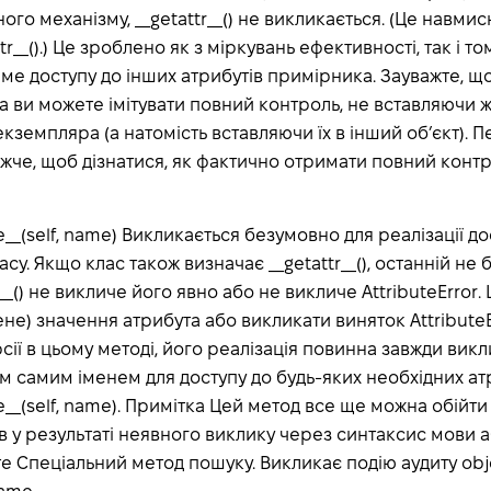
го механізму, __getattr__() не викликається. (Це навмис
tattr__().) Це зроблено як з міркувань ефективності, так і т
тиме доступу до інших атрибутів примірника. Зауважте, 
 ви можете імітувати повний контроль, не вставляючи 
екземпляра (а натомість вставляючи їх в інший об’єкт). 
 нижче, щоб дізнатися, як фактично отримати повний конт
te__(self, name) Викликається безумовно для реалізації до
су. Якщо клас також визначає __getattr__(), останній не
__() не викличе його явно або не викличе AttributeError.
не) значення атрибута або викликати виняток AttributeE
сії в цьому методі, його реалізація повинна завжди вик
им самим іменем для доступу до будь-яких необхідних ат
te__(self, name). Примітка Цей метод все ще можна обійти
в у результаті неявного виклику через синтаксис мови а
е Спеціальний метод пошуку. Викликає подію аудиту objec