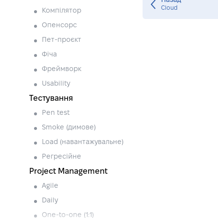
Назад
Cloud
Компілятор
Опенсорс
Пет-проєкт
Фіча
Фреймворк
Usability
Тестування
Pen test
Smoke (димове)
Load (навантажувальне)
Регресійне
Project Management
Agile
Daily
One-to-one (1:1)