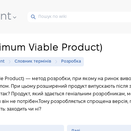
ent
imum Viable Product)
ent
Словник термінів
Розробка
e Product) — метод розробки, при якому на ринок виво
лом. При цьому розширений продукт випускають після 
 так? Продукт, який здається геніальним розробникам, 
він не потрібен.Тому розробляється спрощена версія, п
ь: заходить чи ні?