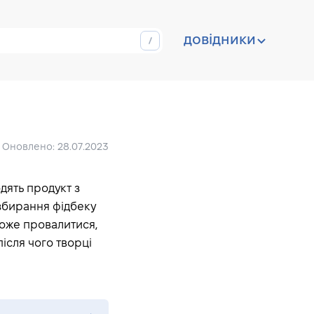
довідники
Оновлено: 28.07.2023
дять продукт з
збирання фідбеку
може провалитися,
ісля чого творці