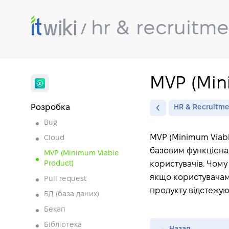
hr & recruitm
MVP (Min
Розробка
HR & Recruitm
Bug
MVP (Minimum Viabl
Cloud
базовим функціона
MVP (Minimum Viable
Product)
користувачів. Чому
якщо користувачам 
Pull request
продукту відстежуют
БД (база даних)
Бекап
Бібліотека