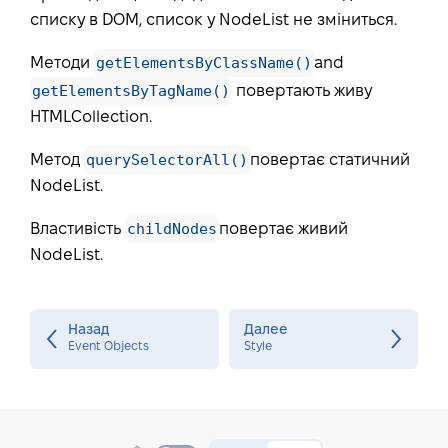
списку в DOM, список у NodeList не зміниться.
getElementsByClassName()
Методи
and
getElementsByTagName()
повертають живу
HTMLCollection.
querySelectorAll()
Метод
повертає статичний
NodeList.
childNodes
Властивість
повертає живий
NodeList.
Назад
Далее
Event Objects
Style