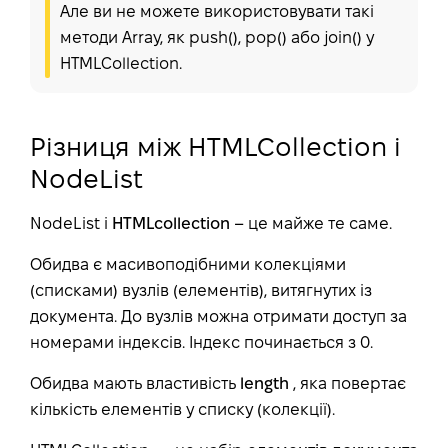
Але ви не можете використовувати такі
методи Array, як push(), pop() або join() у
HTMLCollection.
Різниця між HTMLCollection і
NodeList
NodeList і
HTMLcollection
–
це майже те саме.
Обидва є масивоподібними колекціями
(списками) вузлів (елементів), витягнутих із
документа. До вузлів можна отримати доступ за
номерами індексів. Індекс починається з 0.
Обидва мають властивість
length
, яка повертає
кількість елементів у списку (колекції).