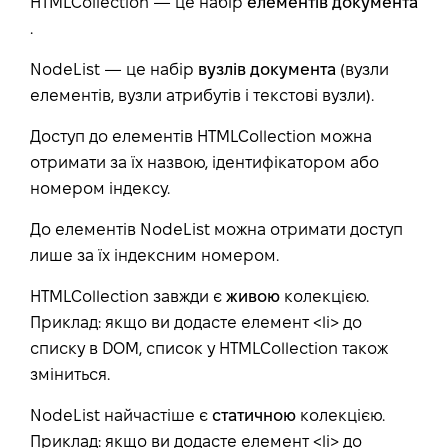
HTMLCollection — це набір
елементів документа
.
NodeList — це набір
вузлів документа
(вузли
елементів, вузли атрибутів і текстові вузли).
Доступ до елементів HTMLCollection можна
отримати за їх назвою, ідентифікатором або
номером індексу.
До елементів NodeList можна отримати доступ
лише за їх індексним номером.
HTMLCollection завжди є
живою
колекцією.
Приклад: якщо ви додасте елемент <li> до
списку в DOM, список у HTMLCollection також
зміниться.
NodeList найчастіше є
статичною
колекцією.
Приклад: якщо ви додасте елемент <li> до