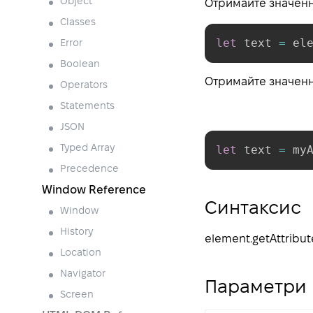
Object
Отримайте значенн
Classes
let
 text 
=
 el
Error
Boolean
Отримайте значення
Operators
Statements
JSON
let
 text 
=
 my
Typed Array
Precedence
Window Reference
Синтаксис
Window
History
element
.getAttribut
Location
Navigator
Параметри
Screen