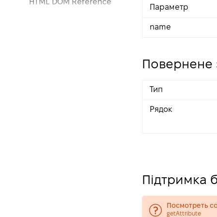
HTML DOM Reference
Параметр
Document
name
Element
Attributes
Events
Повернене 
Event Objects
HTMLCollection
Тип
Style
Рядок
Web APIs
Console
Fetch
Fullscreen
Geolocation
Підтримка 
History
MediaQueryList
Посмотреть со
getAttribute