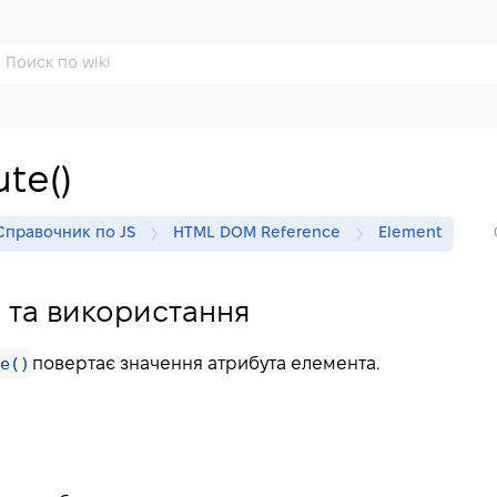
ute()
Справочник по JS
HTML DOM Reference
Element
 та використання
e()
повертає значення атрибута елемента.