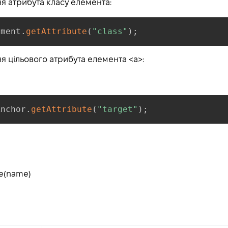
я атрибута класу елемента:
ement
.
getAttribute
(
"class"
)
;
 цільового атрибута елемента <a>:
Anchor
.
getAttribute
(
"target"
)
;
e(
name
)