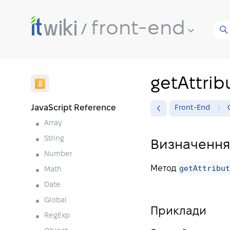
front-end
getAttrib
JavaScript Reference
Front-End
Array
String
Визначення
Number
getAttribut
Метод
Math
Date
Global
Приклади
RegExp