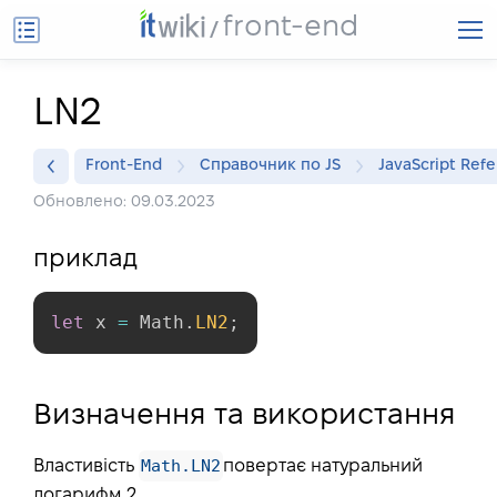
front-end
LN2
Front-End
Справочник по JS
JavaScript Ref
Обновлено: 09.03.2023
приклад
let
 x 
=
 Math
.
LN2
;
Визначення та використання
Math.LN2
Властивість
повертає натуральний
логарифм 2.