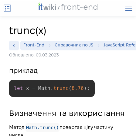
front-end
trunc(x)
Front-End
Справочник по JS
JavaScript Ref
Обновлено: 09.03.2023
приклад
let
 x 
=
 Math
.
trunc
(
8.76
)
;
Визначення та використання
Math.trunc()
Метод
повертає цілу частину
числа.