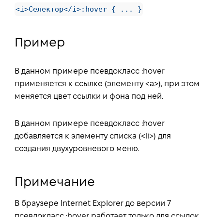
<i>Селектор</i>:hover { ... }
Пример
В данном примере псевдокласс :hover
применяется к ссылке (элементу <a>), при этом
меняется цвет ссылки и фона под ней.
В данном примере псевдокласс :hover
добавляется к элементу списка (<li>) для
создания двухуровневого меню.
Примечание
В браузере Internet Explorer до версии 7
псевдокласс :hover работает только для ссылок.