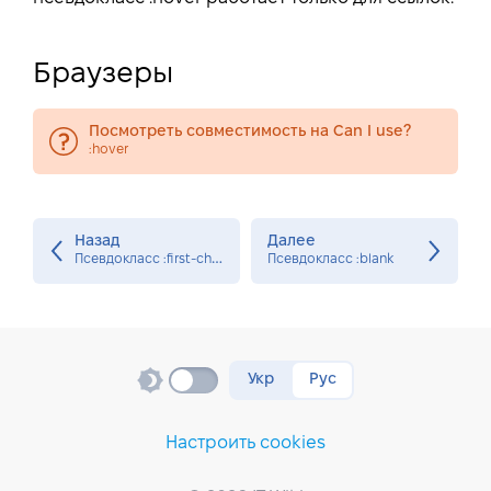
Браузеры
Посмотреть совместимость на Can I use?
:hover
Назад
Далее
П
севдокласс :first-child
Псевдокласс :blank
Укр
Рус
Настроить cookies