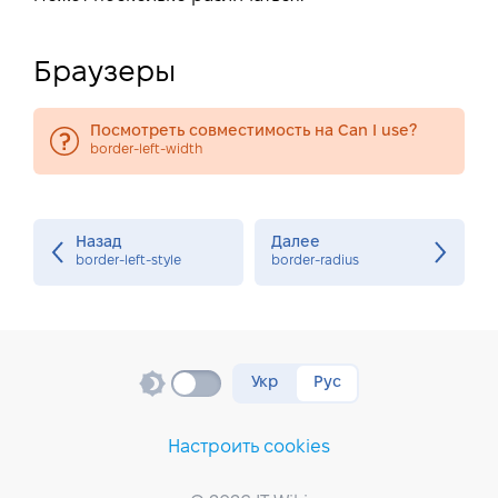
Браузеры
Посмотреть совместимость на Can I use?
border-left-width
Назад
Далее
border-left-style
border-radius
Укр
Рус
Настроить cookies