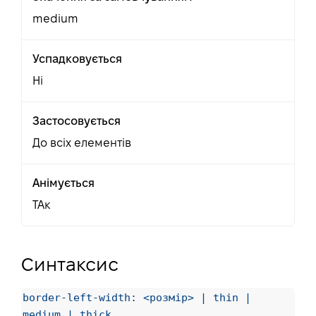
medium
Успадковується
Ні
Застосовується
До всіх елементів
Анімується
ТАк
Синтаксис
border-left-width: <розмір> | thin |
medium | thick