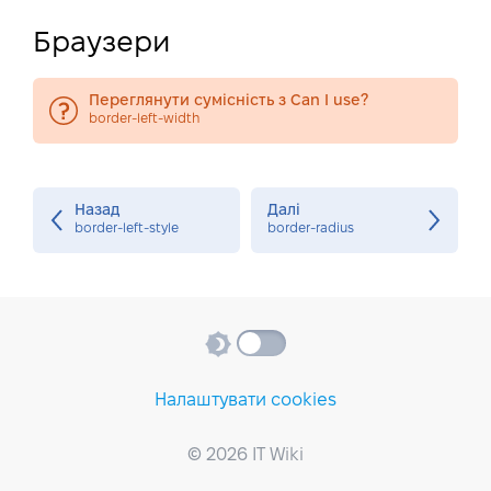
Браузери
Переглянути сумісність з Can I use?
border-left-width
Назад
Далі
border-left-style
border-radius
Налаштувати cookies
© 2026 IT Wiki