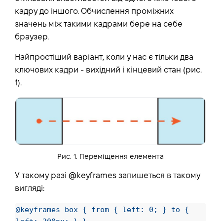
кадру до іншого. Обчислення проміжних
значень між такими кадрами бере на себе
браузер.
Найпростіший варіант, коли у нас є тільки два
ключових кадри - вихідний і кінцевий стан (рис.
1).
Рис. 1. Переміщення елемента
У такому разі @keyframes запишеться в такому
вигляді:
@keyframes box { from { left: 0; } to {