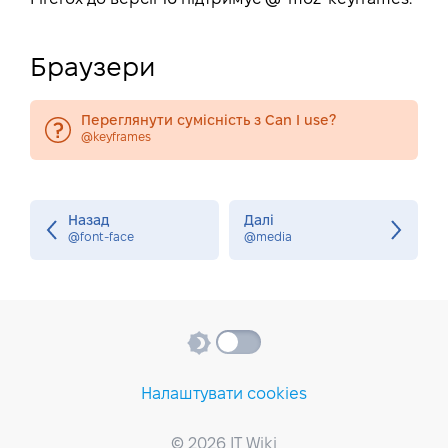
Браузери
Переглянути сумісність з Can I use?
@keyframes
Назад
Далі
@font-face
@media
Налаштувати cookies
© 2026 IT Wiki