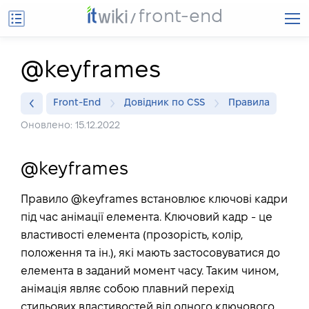
front-end
@keyframes
Front-End
Довідник по CSS
Правила
Оновлено: 15.12.2022
@keyframes
Правило @keyframes встановлює ключові кадри
під час анімації елемента. Ключовий кадр - це
властивості елемента (прозорість, колір,
положення та ін.), які мають застосовуватися до
елемента в заданий момент часу. Таким чином,
анімація являє собою плавний перехід
стильових властивостей від одного ключового