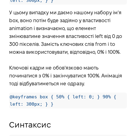
left: 300px; } }
У цьому випадку ми даємо нашому набору ім'я
box, воно потім буде задіяно у властивості
animation і визначаємо, що елемент
змінюватиме значення властивості left від 0 до
300 пікселів. Замість ключових слів from і to
можна використовувати, відповідно, 0% і 100%.
Ключові кадри не обов'язково мають
починатися з 0% і закінчуватися 100%. Анімація
тоді відбуватиметься не одразу.
@keyframes box { 50% { left: 0; } 90% {
left: 300px; } }
Синтаксис