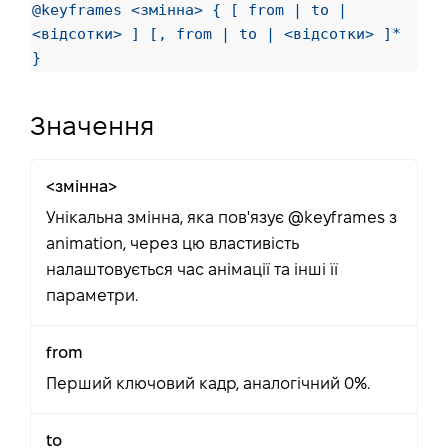
@keyframes <змінна> { [ from | to |
<відсотки> ] [, from | to | <відсотки> ]*
}
Значення
<змінна>
Унікальна змінна, яка пов'язує @keyframes з
animation, через цю властивість
налаштовується час анімації та інші її
параметри.
from
Перший ключовий кадр, аналогічний 0%.
to