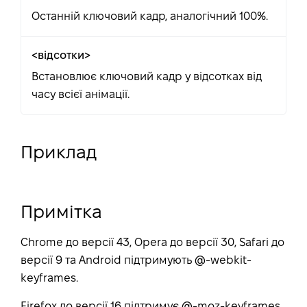
Останній ключовий кадр, аналогічний 100%.
<відсотки>
Встановлює ключовий кадр у відсотках від
часу всієї анімації.
Приклад
Примітка
Chrome до версії 43, Opera до версії 30, Safari до
версії 9 та Android підтримують @-webkit-
keyframes.
Firefox до версії 16 підтримує @-moz-keyframes.