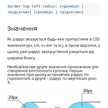
border-top-left-radius: [<розмір> |
<відсотки>] [<розмір> | <відсотки>]
Значення
Як радіус вказується будь-яке припустиме в CSS
значення (px, cm, in, em та ін.), а також відсотки, у
цьому разі радіус заокруглення рахується від
ширини блоку.
Необов'язкове друге значення призначене для
створення еліптичного куточка, перше
значення при цьому встановлює радіус по
горизонталі, а друге - радіус по вертикалі (рис.
1).