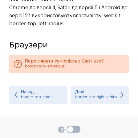
Chrome до версії 4, Safari до версії 5 і Android до
версії 2.1 використовують властивість -webkit-
border-top-left-radius.
Браузери
Переглянути сумісність з Can I use?
border-top-left-radius
Назад
Далі
border-top-color
border-top-right-radius