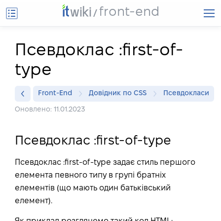
front-end
Псевдоклас :first-of-
type
Front-End
Довідник по CSS
Псевдокласи
Оновлено: 11.01.2023
Псевдоклас :first-of-type
Псевдоклас :first-of-type задає стиль першого
елемента певного типу в групі братніх
елементів (що мають один батьківський
елемент).