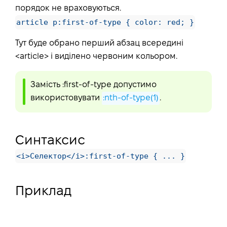
порядок не враховуються.
article p:first-of-type { color: red; }
Тут буде обрано перший абзац всередині
<article> і виділено червоним кольором.
Замість :first-of-type допустимо
використовувати
:nth-of-type(1)
.
Синтаксис
<i>Селектор</i>:first-of-type { ... }
Приклад