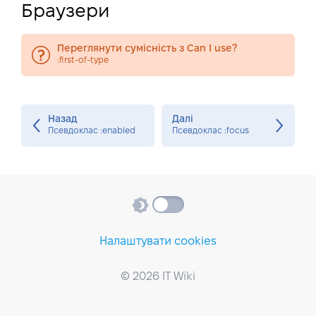
Браузери
Переглянути сумісність з Can I use?
:first-of-type
Назад
Далі
Псевдоклас :enabled
Псевдоклас :focus
Налаштувати cookies
© 2026 IT Wiki