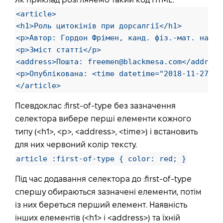
Як приклад розглянемо такий код HTML:
<article>

<h1>Роль цитокінів при дорсалгії</h1>

<p>Автор: Гордон Фрімен, канд. фіз.-мат. наук</
<p>Зміст статті</p>

<address>Пошта: freemen@blackmesa.com</address>
<p>Опублікована: <time datetime="2018-11-27">2
</article>
Псевдоклас :first-of-type без зазначення
селектора вибере перші елементи кожного
типу (<h1>, <p>, <address>, <time>) і встановить
для них червоний колір тексту.
article :first-of-type { color: red; }
Під час додавання селектора до :first-of-type
спершу обираються зазначені елементи, потім
із них береться перший елемент. Наявність
інших елементів (<h1> і <address>) та їхній