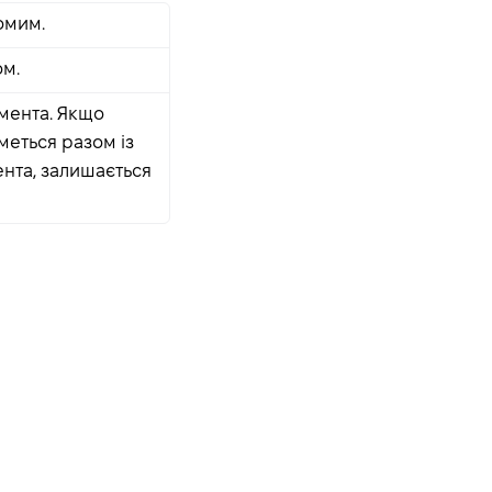
омим.
ом.
емента. Якщо
меться разом із
ента, залишається