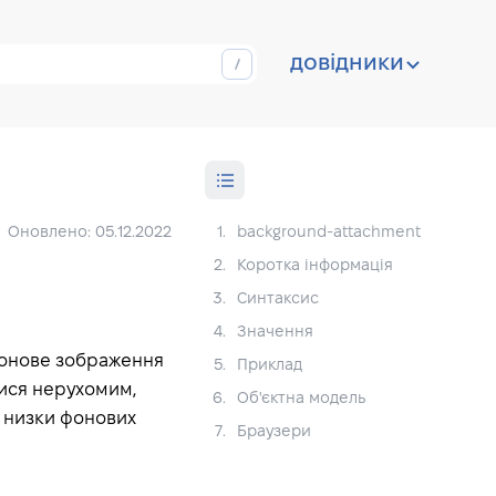
довідники
Оновлено: 05.12.2022
1.
background-attachment
2.
Коротка інформація
3.
Синтаксис
4.
Значення
фонове зображення
5.
Приклад
тися нерухомим,
6.
Об'єктна модель
я низки фонових
7.
Браузери