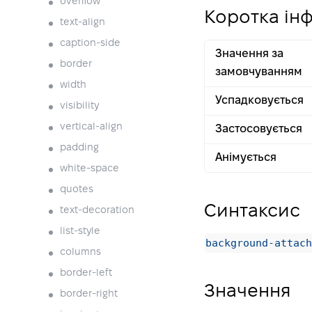
overflow
Коротка ін
text-align
caption-side
Значення за
border
замовчуванням
width
Успадковується
visibility
vertical-align
Застосовується
padding
Анімується
white-space
quotes
Синтаксис
text-decoration
list-style
background-attach
columns
border-left
Значення
border-right