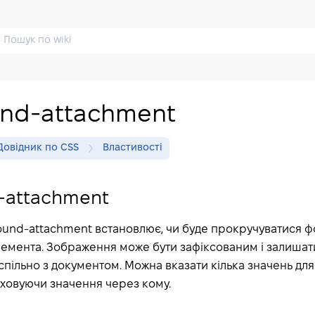
nd-attachment
Довідник по CSS
Властивості
-attachment
round-attachment встановлює, чи буде прокручуватися 
елемента. Зображення може бути зафіксованим і залиша
пільно з документом. Можна вказати кілька значень дл
ховуючи значення через кому.