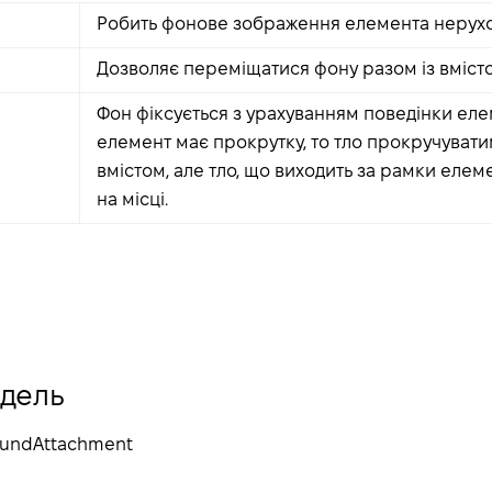
Робить фонове зображення елемента нерух
Дозволяє переміщатися фону разом із вміст
Фон фіксується з урахуванням поведінки ел
елемент має прокрутку, то тло прокручувати
вмістом, але тло, що виходить за рамки елем
на місці.
одель
roundAttachment