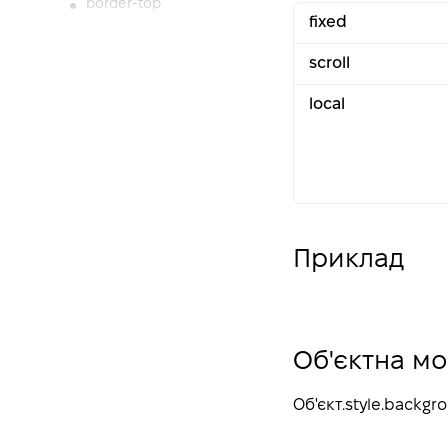
border-top
fixed
border-bottom
scroll
border-spacing
height
local
animation
animation-duration
animation-timing-
function
animation-delay
Приклад
animation-iteration-
count
animation-direction
animation-fill-mode
Об'єктна м
animation-play-state
animation-name
Об'єкт
.style.backg
float