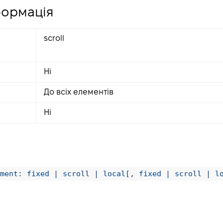
формація
scroll
Ні
До всіх елементів
Ні
ment: fixed | scroll | local[, fixed | scroll | l