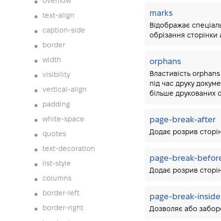
overflow
marks
text-align
Відображає спеціаль
caption-side
обрізання сторінки 
border
width
orphans
Властивість orphans 
visibility
під час друку докуме
vertical-align
більше друкованих с
padding
white-space
page-break-after
Додає розрив сторін
quotes
text-decoration
page-break-befor
list-style
Додає розрив сторін
columns
border-left
page-break-inside
border-right
Дозволяє або заборо