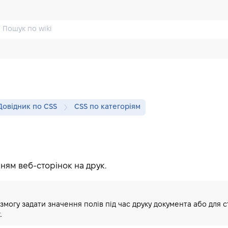
Довідник по CSS
CSS по категоріям
ням веб-сторінок на друк.
могу задати значення полів під час друку документа або для ст
.