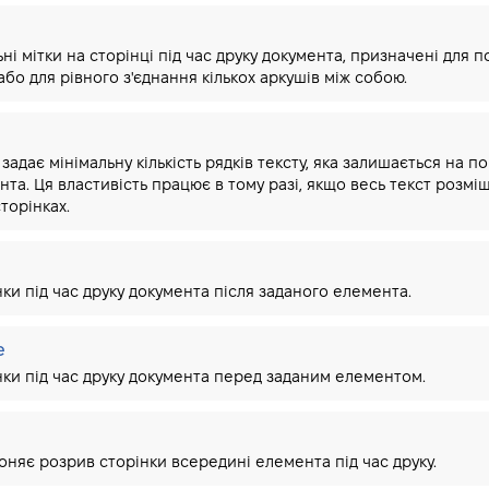
ні мітки на сторінці під час друку документа, призначені для 
або для рівного з'єднання кількох аркушів між собою.
задає мінімальну кількість рядків тексту, яка залишається на п
нта. Ця властивість працює в тому разі, якщо весь текст розміщ
торінках.
ки під час друку документа після заданого елемента.
e
ки під час друку документа перед заданим елементом.
няє розрив сторінки всередині елемента під час друку.