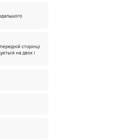
подальшого
опередній сторінці
ується на двох і