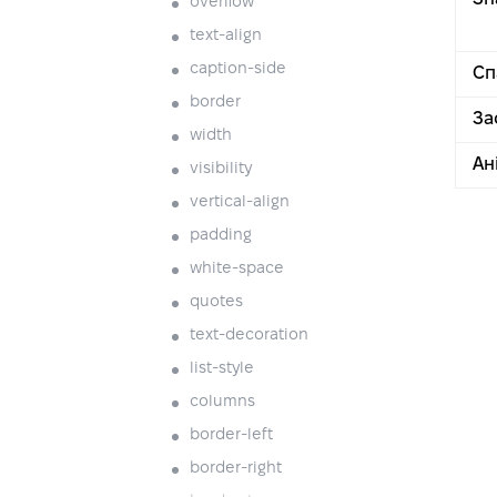
overflow
text-align
caption-side
Сп
border
За
width
Ан
visibility
vertical-align
padding
white-space
quotes
text-decoration
list-style
columns
border-left
border-right