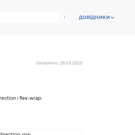
довідники
Оновлено: 29.03.2023
ction і flex-wrap.
direction: row