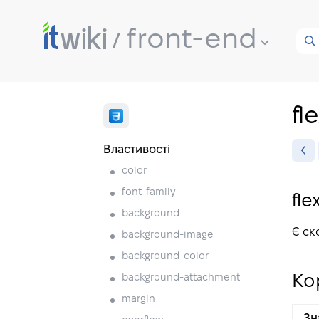
front-end
fl
Властивості
color
font-family
fle
background
Є ск
background-image
background-color
background-attachment
Ко
margin
Зн