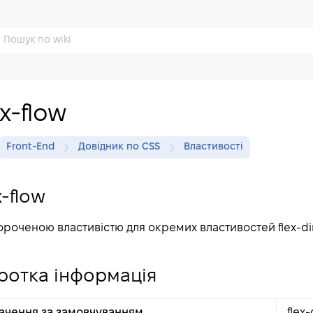
ex-flow
Front-End
Довідник по CSS
Властивості
x-flow
ороченою властивістю для окремих властивостей flex-dire
ротка інформація
ачення за замовчуванням
flex-