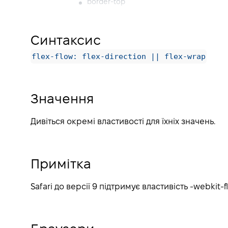
border-top
border-bottom
border-spacing
Синтаксис
height
flex-flow: flex-direction || flex-wrap
animation
animation-duration
animation-timing-function
Значення
animation-delay
Дивіться окремі властивості для їхніх значень.
animation-iteration-count
animation-direction
animation-fill-mode
Примітка
animation-play-state
animation-name
Safari до версії 9 підтримує властивість -webkit-fl
float
clear