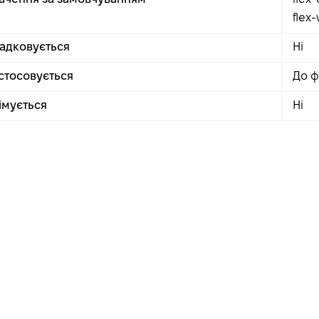
flex
адковується
Ні
стосовується
До ф
імується
Ні