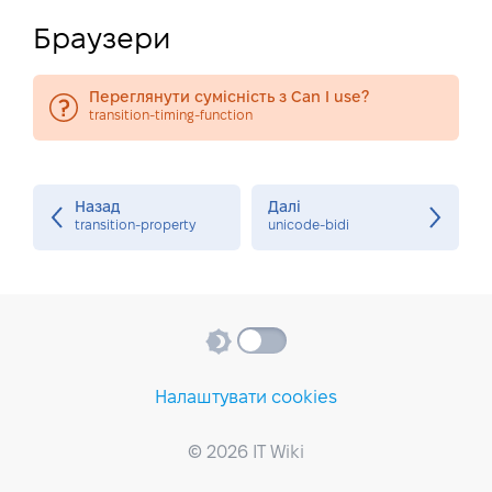
Браузери
Переглянути сумісність з Can I use?
transition-timing-function
Назад
Далі
transition-property
unicode-bidi
Налаштувати cookies
© 2026 IT Wiki