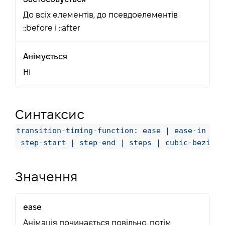
До всіх елементів, до псевдоелементів
::before і ::after
Анімується
Ні
Синтаксис
transition-timing-function: ease | ease-in | e
 step-start | step-end | steps | cubic-bezier
Значення
ease
Анімація починається повільно, потім