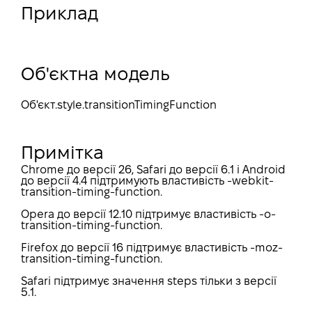
Приклад
Об'єктна модель
Об'єкт
.style.transitionTimingFunction
Примітка
Chrome до версії 26, Safari до версії 6.1 і Android
до версії 4.4 підтримують властивість -webkit-
transition-timing-function.
Opera до версії 12.10 підтримує властивість -o-
transition-timing-function.
Firefox до версії 16 підтримує властивість -moz-
transition-timing-function.
Safari підтримує значення steps тільки з версії
5.1.