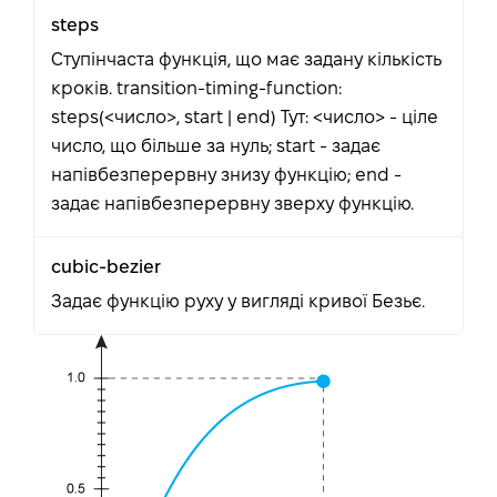
steps
Ступінчаста функція, що має задану кількість
кроків. transition-timing-function:
steps(<число>, start | end) Тут: <число> - ціле
число, що більше за нуль; start - задає
напівбезперервну знизу функцію; end -
задає напівбезперервну зверху функцію.
cubic-bezier
Задає функцію руху у вигляді кривої Безьє.