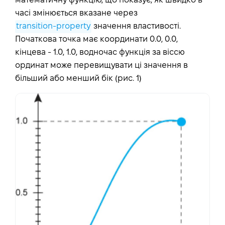
математичну функцію, що показує, як швидко в
часі змінюється вказане через
transition-property
значення властивості.
Початкова точка має координати 0.0, 0.0,
кінцева - 1.0, 1.0, водночас функція за віссю
ординат може перевищувати ці значення в
більший або менший бік (рис. 1)