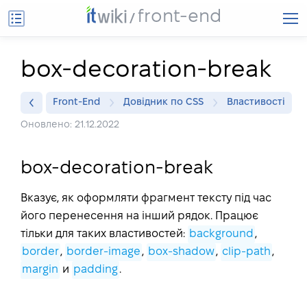
front-end
box-decoration-break
Front-End
Довідник по CSS
Властивості
Оновлено: 21.12.2022
box-decoration-break
Вказує, як оформляти фрагмент тексту під час
його перенесення на інший рядок. Працює
тільки для таких властивостей:
background
,
border
,
border-image
,
box-shadow
,
clip-path
,
margin
и
padding
.