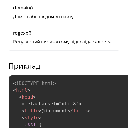
domain()
Домен або піддомен сайту.
regexp()
Регулярний вираз якому відповідає адреса.
Приклад
<!
DOCTYPE
html
>
<
html
>
<
head
>
   <metacharset="utf-8">

<
title
>
@document
</
title
>
<
style
>
.ssl
{