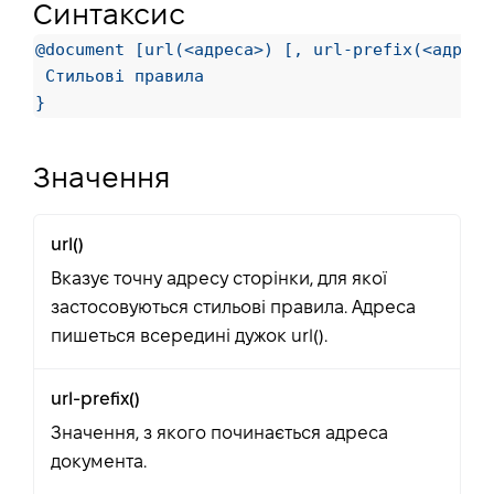
Синтаксис
@document [url(<адреса>) [, url-prefix(<адреса
 Стильові правила

}
Значення
url()
Вказує точну адресу сторінки, для якої
застосовуються стильові правила. Адреса
пишеться всередині дужок url().
url-prefix()
Значення, з якого починається адреса
документа.