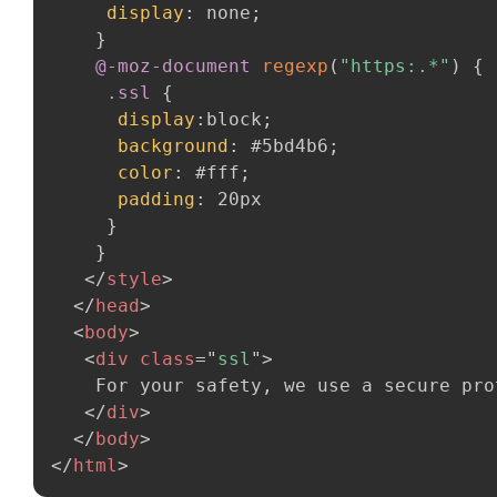
display
:
 none
;
}
@-moz-document
regexp
(
"https:.*"
)
{
.ssl
{
display
:
block
;
background
:
 #5bd4b6
;
color
:
 #fff
;
padding
:
 20px

}
}
</
style
>
</
head
>
<
body
>
<
div
class
=
"
ssl
"
>
    For your safety, we use a secure pro
</
div
>
</
body
>
</
html
>