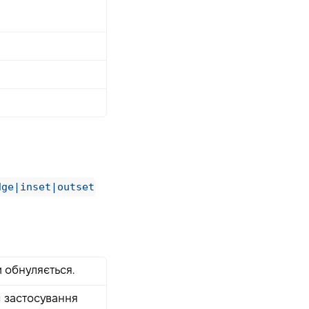
dge|inset|outset
и обнуляється.
м застосування