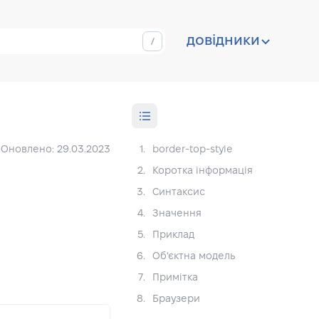
довідники
Оновлено: 29.03.2023
1.
border-top-style
2.
Коротка інформація
3.
Синтаксис
4.
Значення
5.
Приклад
6.
Об'єктна модель
7.
Примітка
8.
Браузери