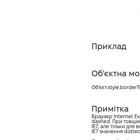
clear
border-width
border-style
border-color
background-position
Приклад
background-size
background-repeat
background-origin
Об'єктна м
background-clip
Об'єкт
.style.border
box-sizing
display
Примітка
column-width
Браузер Internet Ex
column-count
dashed. При товщи
IE7, але тільки для
content
IE7 значення dotte
text-decoration-line