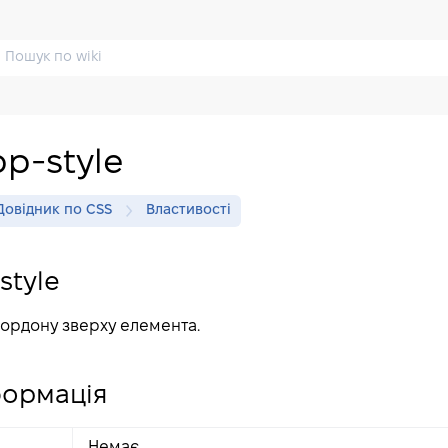
op-style
Довідник по CSS
Властивості
style
кордону зверху елемента.
формація
Немає