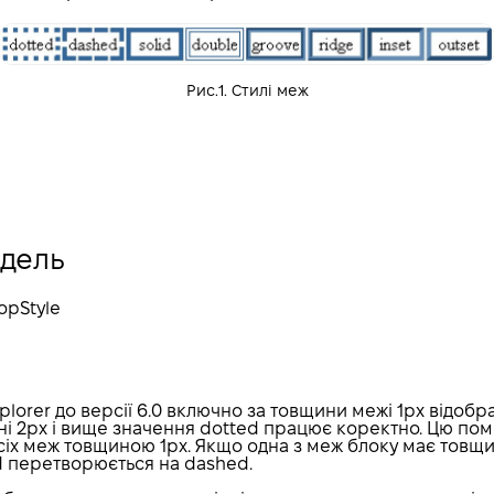
Рис.1. Стилі меж
одель
TopStyle
plorer до версії 6.0 включно за товщини межі 1px відобр
ні 2px і вище значення dotted працює коректно. Цю по
 всіх меж товщиною 1px. Якщо одна з меж блоку має товщин
d перетворюється на dashed.