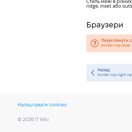
Стиль межі в різни
text-decoration-style
ridge, inset або outs
text-decoration-color
table-layout
Браузери
align-content
align-items
Переглянути су
border-top-style
align-self
all
backdrop-filter
Назад
border-top-right-ra
backface-visibility
background-blend-mode
background-position-y
block-size
Налаштувати cookies
border-bottom-color
© 2026 IT Wiki
border-bottom-left-
radius