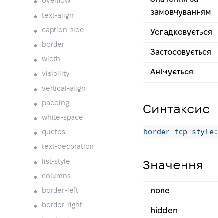
overflow
замовчуванням
text-align
caption-side
Успадковується
border
Застосовується
width
Анімується
visibility
vertical-align
padding
Синтаксис
white-space
border-top-style:
quotes
text-decoration
list-style
Значення
columns
none
border-left
border-right
hidden