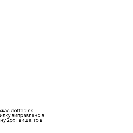
ажає dotted як
милку виправлено в
у 2px і вище, то в