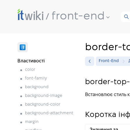
front-end
border-t
Властивості
Front-End
color
font-family
border-top-
background
Встановлює стиль 
background-image
background-color
background-attachment
Коротка ін
margin
Значення за