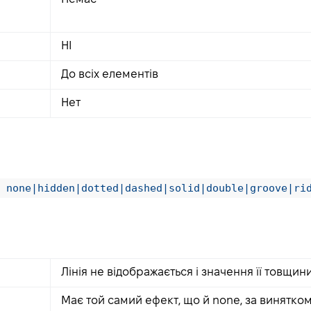
НІ
До всіх елементів
Нет
 none|hidden|dotted|dashed|solid|double|groove|ri
Лінія не відображається і значення її товщин
Має той самий ефект, що й none, за винятко