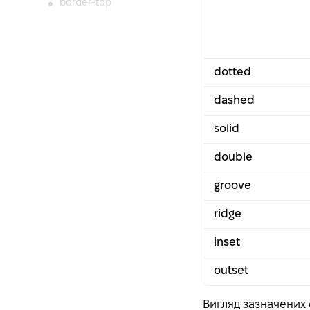
border-top
border-bottom
border-spacing
height
dotted
animation
dashed
animation-duration
animation-timing-
solid
function
double
animation-delay
animation-iteration-
groove
count
ridge
animation-direction
animation-fill-mode
inset
animation-play-state
outset
animation-name
float
Вигляд зазначених с