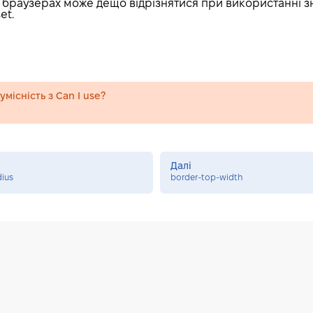
х браузерах може дещо відрізнятися при використанні з
et.
місність з Can I use?
Далі
dius
border-top-width