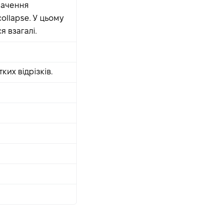
значення
ollapse. У цьому
я взагалі.
ких відрізків.