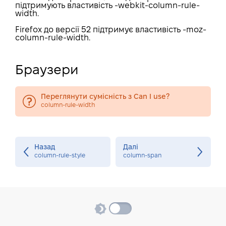
підтримують властивість -webkit-column-rule-
width.
Firefox до версії 52 підтримує властивість -moz-
column-rule-width.
Браузери
Переглянути сумісність з Can I use?
column-rule-width
Назад
Далі
column-rule-style
column-span