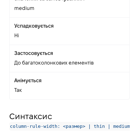
medium
Успадковується
Ні
Застосовується
До багатоколонкових елементів
Анімується
Так
Синтаксис
column-rule-width: <размер> | thin | medium | 