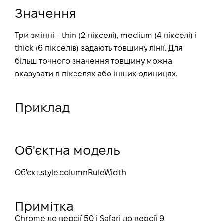
Значення
Три змінні - thin (2 пікселі), medium (4 пікселі) і
thick (6 пікселів) задають товщину лінії. Для
більш точного значення товщину можна
вказувати в пікселях або інших одиницях.
Приклад
Об'єктна модель
Об'єкт
.style.columnRuleWidth
Примітка
Chrome до версії 50 і Safari до версії 9