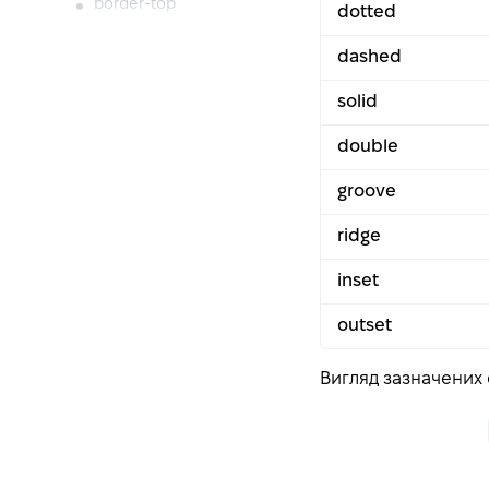
border-top
dotted
border-bottom
dashed
border-spacing
solid
height
animation
double
animation-duration
groove
animation-timing-
function
ridge
animation-delay
inset
animation-iteration-
count
outset
animation-direction
animation-fill-mode
Вигляд зазначених с
animation-play-state
animation-name
float