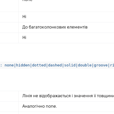
Ні
До багатоколонкових елементів
Ні
: none|hidden|dotted|dashed|solid|double|groove|r
Лінія не відображається і значення її товщин
Аналогічно none.