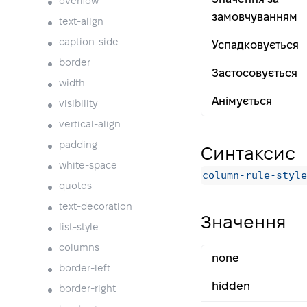
overflow
замовчуванням
text-align
caption-side
Успадковується
border
Застосовується
width
Анімується
visibility
vertical-align
padding
Синтаксис
white-space
column-rule-style
quotes
text-decoration
Значення
list-style
columns
none
border-left
hidden
border-right