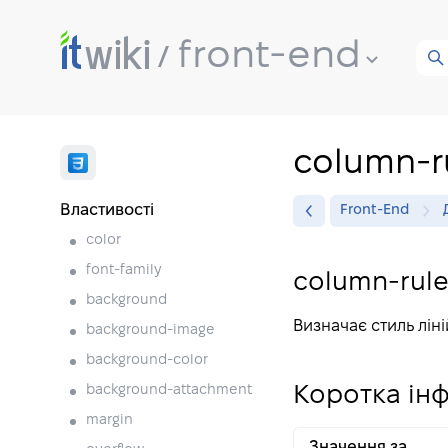
front-end
column-r
Властивості
Front-End
color
font-family
column-rule
background
Визначає стиль лін
background-image
background-color
background-attachment
Коротка ін
margin
Значення за