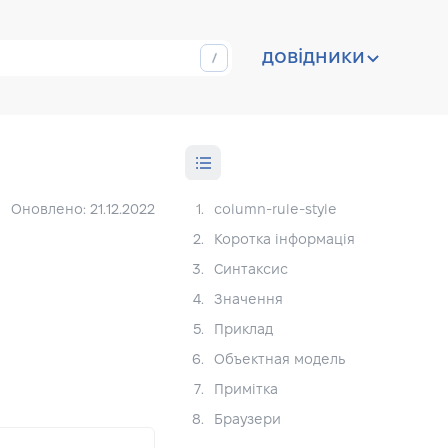
довідники
Оновлено: 21.12.2022
1.
column-rule-style
2.
Коротка інформація
3.
Синтаксис
4.
Значення
5.
Приклад
6.
Объектная модель
7.
Примітка
8.
Браузери