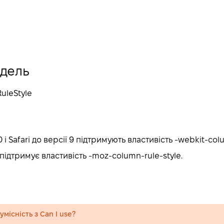
одель
RuleStyle
 і Safari до версії 9 підтримують властивість -webkit-colu
2 підтримує властивість -moz-column-rule-style.
місність з Can I use?