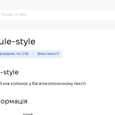
ule-style
Довідник по CSS
Властивості
-style
ій між колонок у багатоколоночному тексті.
формація
none