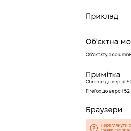
clear
border-width
Приклад
border-style
border-color
background-position
Об'єктна м
background-size
Об'єкт
.style.column
background-repeat
background-origin
Примітка
background-clip
Chrome до версії 50
box-sizing
Firefox до версії 5
display
column-width
Браузери
column-count
content
Переглянути су
text-decoration-line
column-rule-style