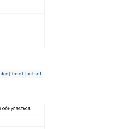
idge|inset|outset
и обнуляється.