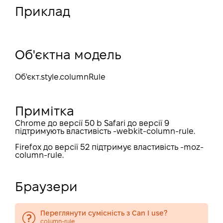
Приклад
Об'єктна модель
Об'єкт
.style.columnRule
Примітка
Chrome до версії 50 b Safari до версії 9
підтримують властивість -webkit-column-rule.
Firefox до версії 52 підтримує властивість -moz-
column-rule.
Браузери
Переглянути сумісність з Can I use?
column-rule