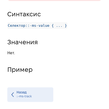
Синтаксис
Селектор::-ms-value { ... }
Значения
Нет.
Пример
Назад
::-ms-track