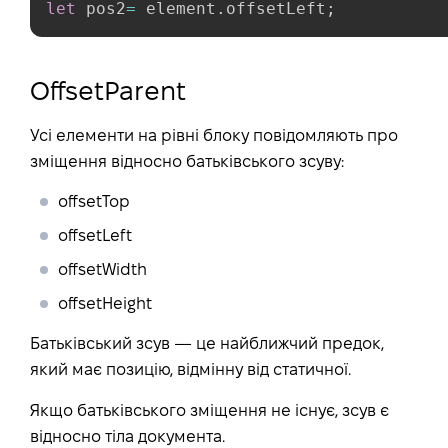
let
 pos2
=
 element
.
offsetLeft
;
OffsetParent
Усі елементи на рівні блоку повідомляють про
зміщення відносно батьківського зсуву:
offsetTop
offsetLeft
offsetWidth
offsetHeight
Батьківський зсув — це найближчий предок,
який має позицію, відмінну від статичної.
Якщо батьківського зміщення не існує, зсув є
відносно тіла документа.