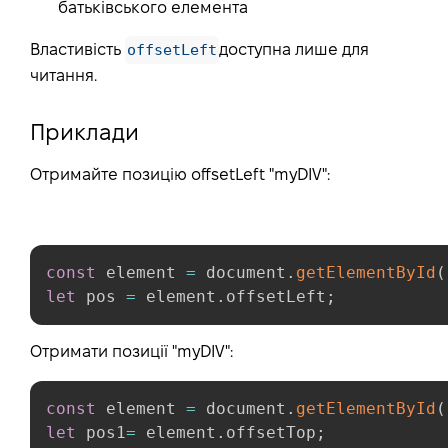
батьківського елемента
offsetLeft
Властивість
доступна лише для
читання.
Приклади
Отримайте позицію offsetLeft "myDIV":
const
 element 
=
 document
.
getElementById
(
let
 pos 
=
 element
.
offsetLeft
;
Отримати позиції "myDIV":
const
 element 
=
 document
.
getElementById
(
let
 pos1
=
 element
.
offsetTop
;