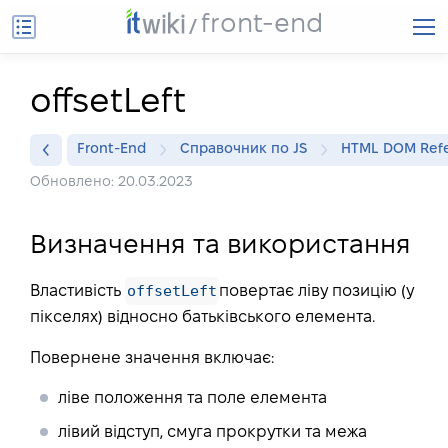
front-end
offsetLeft
Front-End
Справочник по JS
HTML DOM Ref
Обновлено: 20.03.2023
Визначення та використання
offsetLeft
Властивість
повертає ліву позицію (у
пікселях) відносно батьківського елемента.
Повернене значення включає:
ліве положення та поле елемента
лівий відступ, смуга прокрутки та межа