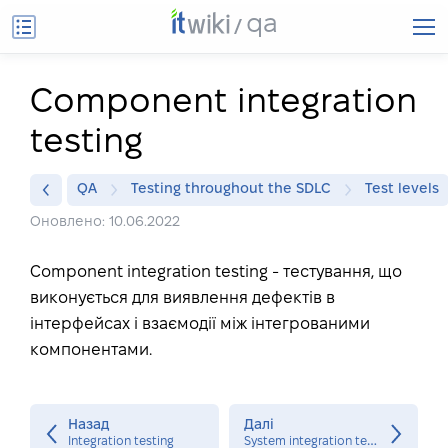
qa
Component integration
testing
QA
Testing throughout the SDLC
Test levels
Оновлено: 10.06.2022
Component integration testing - тестування, що
виконується для виявлення дефектів в
інтерфейсах і взаємодії між інтегрованими
компонентами.
Назад
Далі
S
ystem integration testing
Integration testing