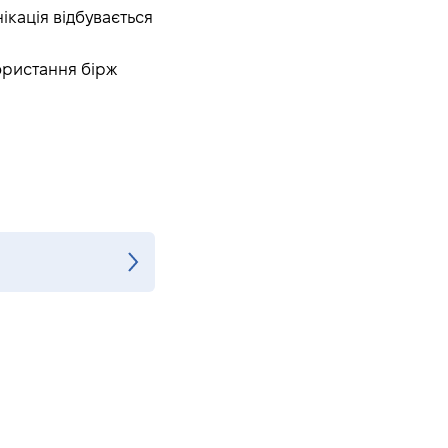
ікація відбувається
ористання бірж