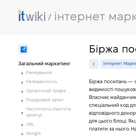
інтернет мар
Біржа по
Загальний маркетинг
Інтернет Марк
Ранжування
Біржа посилань — 
Релевантність
видимості пошуков
Органічний трафік
Власник майданчик
Пошуковий запит
спеціальний код дл
Частотність (Частота
відповідного донор
запиту)
для цього блоці. Я
URL
платити за нього. На
Google