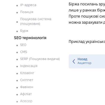
Біржа посилань зруч
IP-адреса
лише у рамках бірж
Позиція
Проте пошукові сис
Пошукова система
можна зарахувати д
(пошуковик)
Бурж
SEO термінологія
Приклад українсько
SEO
CMS
SERP (Пошукова видача)
Назад
Акцептор
Індексація
Клоакінг
Сніппет
Фавікон
Афіліат
Асесор