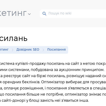
кетинг
силань
етинг
Довідник SEO
Посилання
система купівлі-продажу посилань на сайт з метою пок
ими системами, побудована за аукціонним принципом.
а реєструє сайт на біржі посилань, розміщує наданий 
я орендних беклінків. Оптимізатор вибирає для просув
а, оплачує розміщення, і посилання з'являється в спеці
кщо посилання більше не потрібне, оптимізатор знімає 
 сайті-донорі у блоці замість неї з'явиться інша.