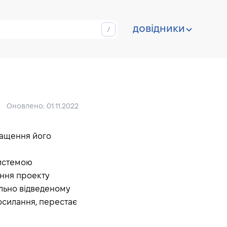
довідники
Оновлено: 01.11.2022
ращення його
системою
ання проекту
ально відведеному
посилання, перестає