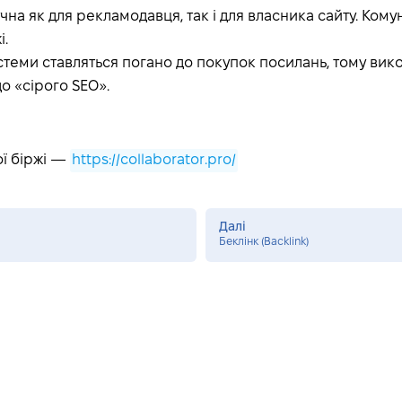
на як для рекламодавця, так і для власника сайту. Комун
і.
теми ставляться погано до покупок посилань, тому вик
о «сірого SEO».
ї біржі —
https://collaborator.pro/
Далі
Беклінк (Backlink)