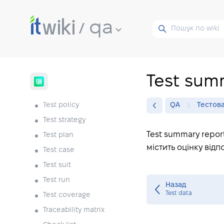
qa
Test sum
Test policy
QA
Тестов
Test strategy
Test summary report
Test plan
містить оцінку відп
Test case
Test suit
Test run
Назад
Test data
Test coverage
Traceability matrix