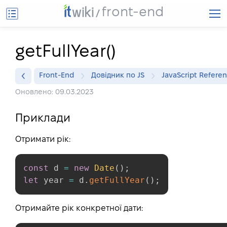
front-end
getFullYear()
Front-End
Довідник по JS
JavaScript Refere
Оновлено: 09.03.2023
Приклади
Отримати рік:
const
 d 
=
new
Date
(
)
;
let
 year 
=
 d
.
getFullYear
(
)
;
Отримайте рік конкретної дати: