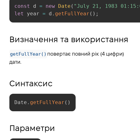
const
 d 
=
new
Date
(
"July 21, 1983 01:15:
let
 year 
=
 d
.
getFullYear
(
)
;
Визначення та використання
getFullYear()
повертає повний рік (4 цифри)
дати.
Синтаксис
Date
.
getFullYear
(
)
Параметри