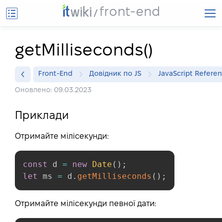
front-end
getMilliseconds()
Front-End
Довідник по JS
JavaScript Refere
Оновлено: 09.03.2023
Приклади
Отримайте мілісекунди:
const
 d 
=
new
Date
(
)
;
let
 ms 
=
 d
.
getMilliseconds
(
)
;
Отримайте мілісекунди певної дати: