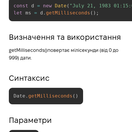
const
 d 
=
new
Date
(
"July 21, 1983 01:15:
let
 ms 
=
 d
.
getMilliseconds
(
)
;
Визначення та використання
getMilliseconds()повертає мілісекунди (від 0 до
999) дати.
Синтаксис
Date
.
getMilliseconds
(
)
Параметри