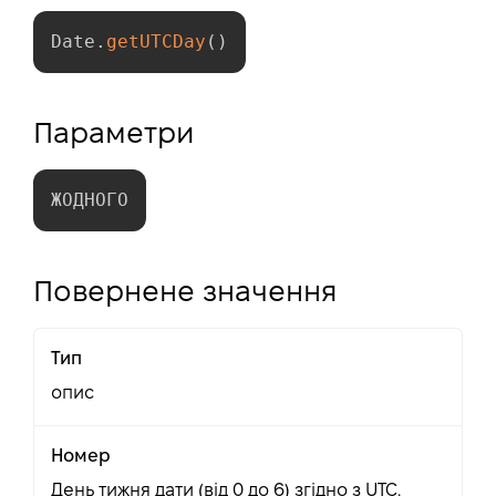
Date
.
getUTCDay
(
)
Параметри
ЖОДНОГО
Повернене значення
Тип
опис
Номер
День тижня дати (від 0 до 6) згідно з UTC.