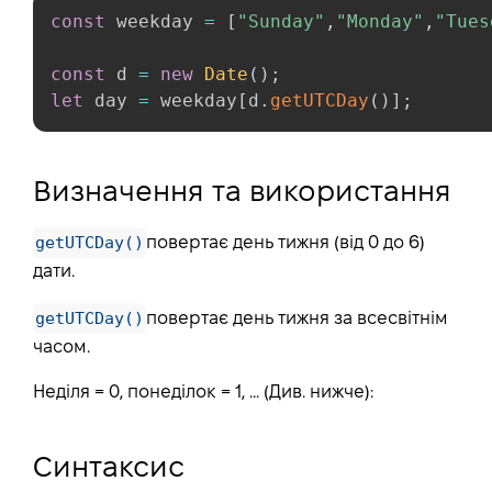
const
 weekday 
=
[
"Sunday"
,
"Monday"
,
"Tues
const
 d 
=
new
Date
(
)
;
let
 day 
=
 weekday
[
d
.
getUTCDay
(
)
]
;
Визначення та використання
getUTCDay()
повертає день тижня (від 0 до 6)
дати.
getUTCDay()
повертає день тижня за всесвітнім
часом.
Неділя = 0, понеділок = 1, ... (Див. нижче):
Синтаксис