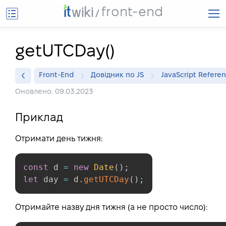
front-end
getUTCDay()
Front-End
Довідник по JS
JavaScript Refere
Оновлено: 09.03.2023
Приклад
Отримати день тижня:
const
 d 
=
new
Date
(
)
;
let
 day 
=
 d
.
getUTCDay
(
)
;
Отримайте назву дня тижня (а не просто число):