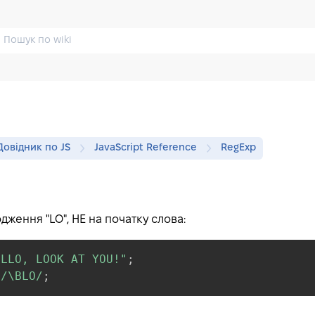
Довідник по JS
JavaScript Reference
RegExp
дження "LO", НЕ на початку слова:
ELLO, LOOK AT YOU!"
;
/
\BLO
/
;