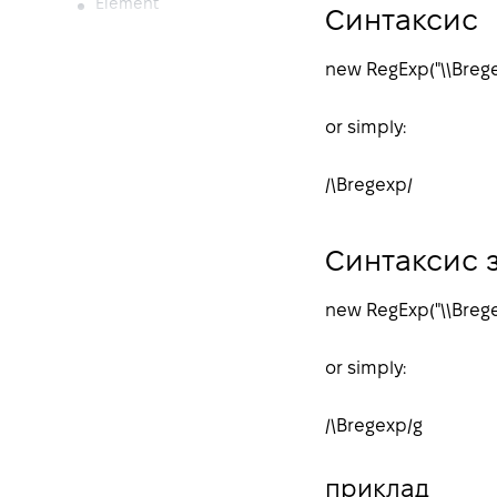
Element
Синтаксис
Attributes
new RegExp("\\B
reg
Events
Event Objects
or simply:
HTMLCollection
Style
/\B
regexp
/
Web APIs
Console
Синтаксис 
Fetch
Fullscreen
new RegExp("\\B
reg
Geolocation
or simply:
Other
CSSStyleDeclaration
/\B
regexp
/g
JS Conversion
приклад