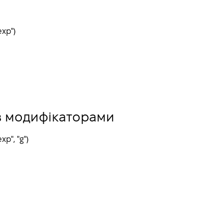
exp
")
з модифікаторами
exp
", "g")