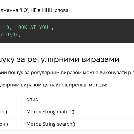
ження "LO", НЕ в КІНЦІ слова:
ELLO, LOOK AT YOU"
;
/
LO\B
/
;
уку за регулярними виразами
овий пошук за регулярним виразом можна виконувати р
улярним виразом це найпоширеніші методи:
опис
н )
Метод String match()
он )
Метод String search()