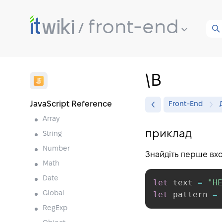
front-end
\B
JavaScript Reference
Front-End
Array
приклад
String
Number
Знайдіть перше вхо
Math
Date
let
 text 
=
"H
let
 pattern 
=
Global
RegExp