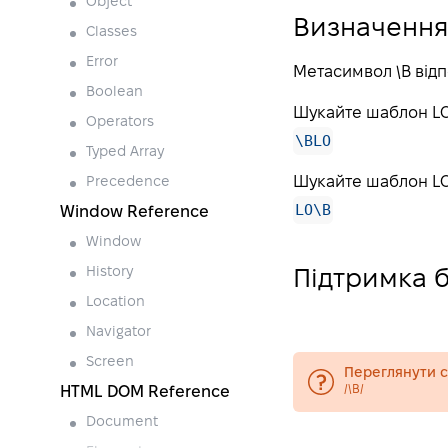
Object
Визначення
Classes
Error
Метасимвол \B відпо
Boolean
Шукайте шаблон LO,
Operators
\BLO
Typed Array
Шукайте шаблон LO, 
Precedence
LO\B
Window Reference
Window
History
Підтримка 
Location
Navigator
Screen
Переглянути су
/\B/
HTML DOM Reference
Document