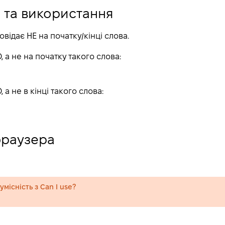
 та використання
відає НЕ на початку/кінці слова.
 а не на початку такого слова:
а не в кінці такого слова:
браузера
місність з Can I use?