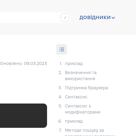
довідники
Оновлено: 09.03.2023
1.
приклад
2.
Визначення та
використання
3.
Підтримка браузера
4.
Синтаксис
5.
Синтаксис з
модифікаторами
6.
приклад
7.
Методи пошуку за