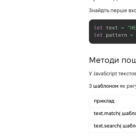
Знайдіть перше вход
let
 text 
=
"H
let
 pattern 
=
Методи пош
У JavaScript текст
З
шаблоном
як рег
приклад
text.match( шабло
text.search( шабл