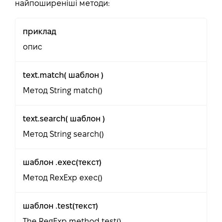
найпоширеніші методи:
приклад
опис
text.match( шаблон )
Метод String match()
text.search( шаблон )
Метод String search()
шаблон .exec(текст)
Метод RexExp exec()
шаблон .test(текст)
The RegExp method test()