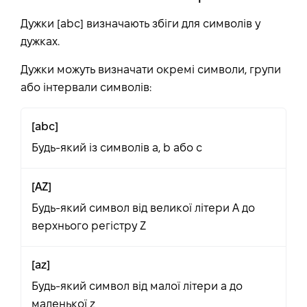
Дужки [abc] визначають збіги для символів у
дужках.
Дужки можуть визначати окремі символи, групи
або інтервали символів:
[abc]
Будь-який із символів a, b або c
[AZ]
Будь-який символ від великої літери A до
верхнього регістру Z
[az]
Будь-який символ від малої літери a до
маленької z