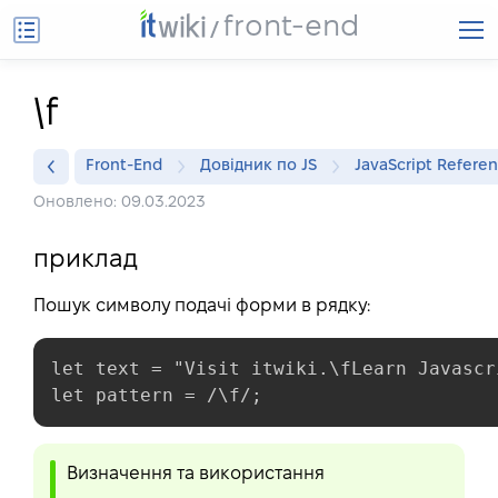
front-end
\f
Front-End
Довідник по JS
JavaScript Refere
Оновлено: 09.03.2023
приклад
Пошук символу подачі форми в рядку:
let text = "Visit itwiki.\fLearn Javascri
let pattern = /\f/;
Визначення та використання