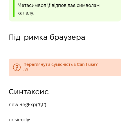
Метасимвол \f відповідає символам
каналу.
Підтримка браузера
Переглянути сумісність з Can I use?
/\f/
Синтаксис
new RegExp("\\f")
or simply: