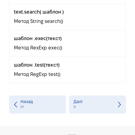
text.search( шаблон )
Метод String search()
шаблон .exec(текст)
Метод RexExp exec()
шаблон .test(текст)
Метод RegExp test()
Назад
Далі
\n
\r