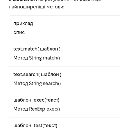
найпоширеніші методи:
приклад
опис
text.match( шаблон )
Метод String match()
text.search( шаблон )
Метод String search()
шаблон .exec(текст)
Метод RexExp exec()
шаблон .test(текст)