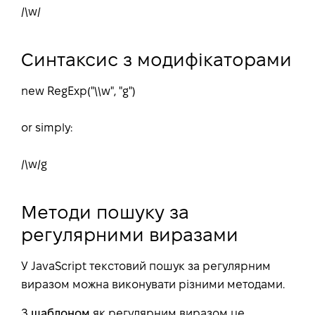
/\w/
Синтаксис з модифікаторами
new RegExp("\\w", "g")
or simply:
/\w/g
Методи пошуку за
регулярними виразами
У JavaScript текстовий пошук за регулярним
виразом можна виконувати різними методами.
З
шаблоном
як регулярним виразом це