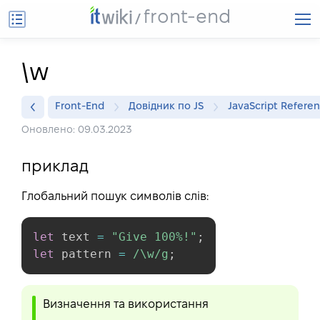
front-end
\w
Front-End
Довідник по JS
JavaScript Refere
Оновлено: 09.03.2023
приклад
Глобальний пошук символів слів:
let
 text 
=
"Give 100%!"
;
let
 pattern 
=
/
\w
/
g
;
Визначення та використання