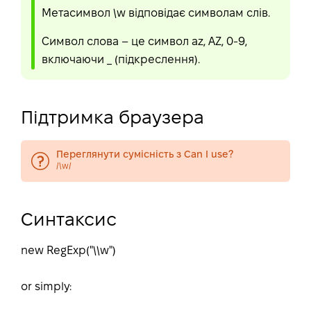
Метасимвол \w відповідає символам слів.
Символ слова – це символ az, AZ, 0-9,
включаючи _ (підкреслення).
Підтримка браузера
Переглянути сумісність з Can I use?
/\w/
Синтаксис
new RegExp("\\w")
or simply: