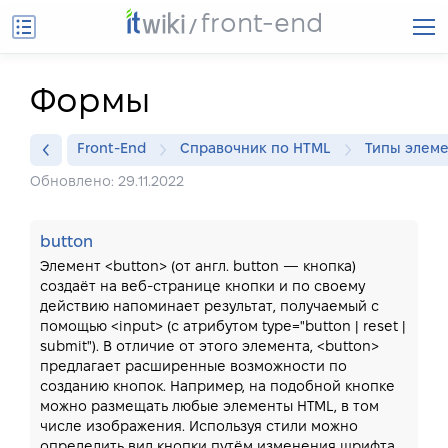
front-end
Формы
Front-End
Справочник по HTML
Типы элем
Обновлено: 29.11.2022
button
Элемент <button> (от англ. button — кнопка)
создаёт на веб-странице кнопки и по своему
действию напоминает результат, получаемый с
помощью <input> (с атрибутом type="button | reset |
submit"). В отличие от этого элемента, <button>
предлагает расширенные возможности по
созданию кнопок. Например, на подобной кнопке
можно размещать любые элементы HTML, в том
числе изображения. Используя стили можно
определить вид кнопки путём изменения шрифта,