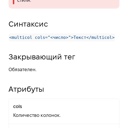
стили.
Синтаксис
<multicol cols="<число>">Текст</multicol>
Закрывающий тег
Обязателен.
Атрибуты
cols
Количество колонок.