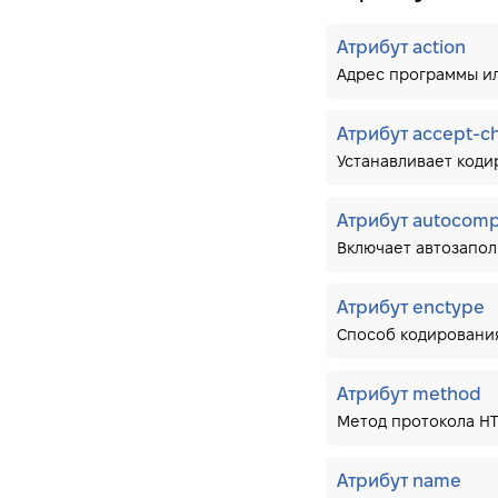
dialog
dir
Атрибут action
div
Адрес программы ил
dl
Атрибут accept-ch
dt
Устанавливает коди
em
embed
Атрибут autocom
fieldset
Включает автозапо
figcaption
figure
Атрибут enctype
Способ кодировани
font
footer
Атрибут method
form
Метод протокола HT
Атрибут action
Атрибут accept-charset
Атрибут name