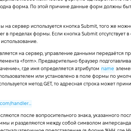
 одна форма. По этой причине данные форм должны быт
 на сервер используется кнопка Submit, того же можно
er
в пределах формы. Если кнопка Submit отсутствует в
 использование.
вляется на сервер, управление данными передаётся п
лемента <form>. Предварительно браузер подготавлив
ачение», где имя определяется атрибутом
name
элеме
пользователем или установлено в поле формы по умолч
спользуется метод GET, то адресная строка может при
com/handler...
ляются после вопросительного знака, указанного пос
мы и разделяются между собой символом амперсанда (
естнадцатеричное представление (в форме %HH, где H