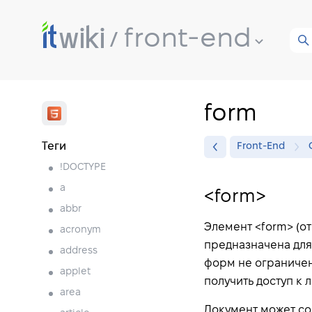
front-end
form
Теги
Front-End
!DOCTYPE
a
<form>
abbr
Элемент <form> (от
acronym
предназначена для
address
форм не ограничен
applet
получить доступ к
area
Документ может со