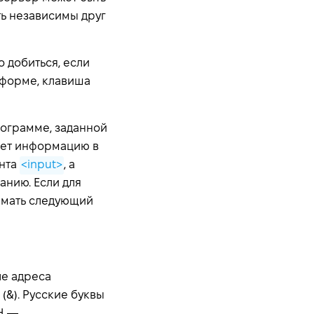
ь независимы друг
 добиться, если
 форме, клавиша
рограмме, заданной
ает информацию в
нта
<input>
, а
анию. Если для
нимать следующий
ле адреса
&). Русские буквы
H —