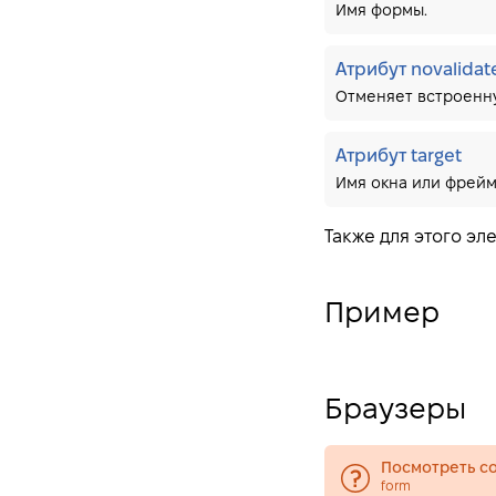
Атрибут autocomplete
Имя формы.
Атрибут enctype
Атрибут novalida
Атрибут method
Отменяет встроенну
Атрибут name
Атрибут novalidate
Атрибут target
Атрибут target
Имя окна или фрейм
frame
Также для этого э
frameset
h1
h2
Пример
h3
h4
Браузеры
h5
h6
Посмотреть со
head
form