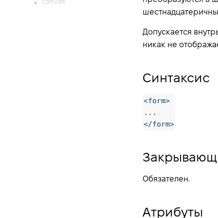
canvas
шестнадцатеричный 
caption
center
Допускается внутр
никак не отображае
cite
code
col
Синтаксис
colgroup
<form>
command
...
comment
</form>
data
datalist
Закрывающи
dd
del
Обязателен.
details
dfn
Атрибуты