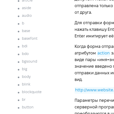
article
отправлена только
aside
от друга.
audio
Для отправки формы
b
нажать клавишу
Ent
base
Enter
имитирует её
basefont
bdi
Когда форма отпра
атрибутом
action
э
bdo
виде пары «имя=зн
bgsound
значение введено 
big
отправки данных и
body
вид.
blink
http://www.website.
blockquote
br
Параметры перечис
серверной програм
button
преобразуются в ш