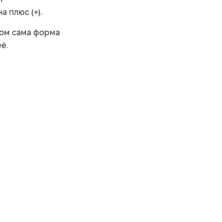
 плюс (+).
том сама форма
ё.