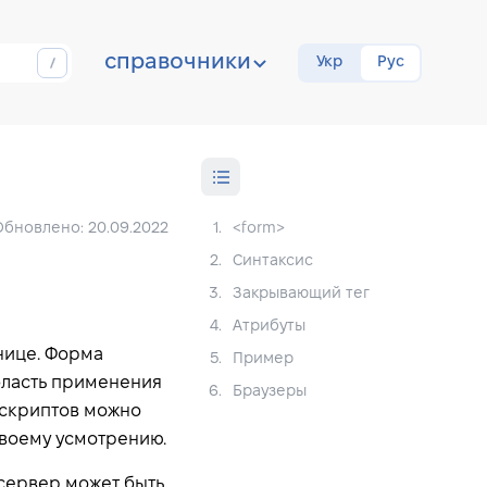
справочники
Укр
Рус
Обновлено: 20.09.2022
1.
<form>
2.
Синтаксис
3.
Закрывающий тег
4.
Атрибуты
нице. Форма
5.
Пример
бласть применения
6.
Браузеры
 скриптов можно
своему усмотрению.
сервер может быть