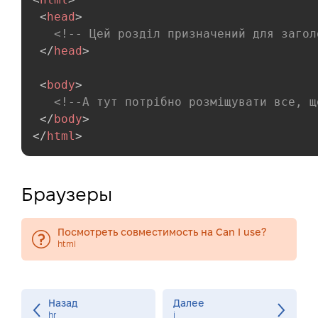
<
head
>
<!-- Цей розділ призначений для загол
</
head
>
<
body
>
<!--А тут потрібно розміщувати все, щ
</
body
>
</
html
>
Браузеры
Посмотреть совместимость на Can I use?
html
Назад
Далее
hr
i