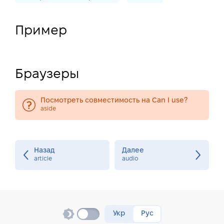
Пример
Браузеры
Посмотреть совместимость на Can I use?
aside
Назад
Далее
article
audio
Укр
Рус