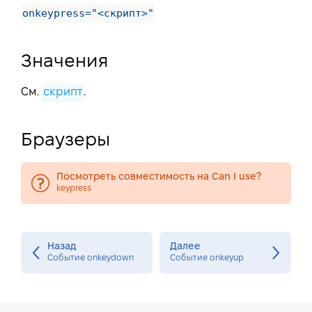
onkeypress="<скрипт>"
Значения
См.
скрипт
.
Браузеры
Посмотреть совместимость на Can I use?
keypress
Назад
Далее
Событие onkeydown
Событие onkeyup