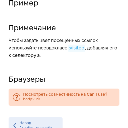
Пример
Примечание
Чтобы задать цвет посещённых ссылок
используйте псевдокласс
:visited
, добавляя его
к селектору a.
Браузеры
Посмотреть совместимость на Can I use?
body:vlink
Назад
Атрибут topmargin