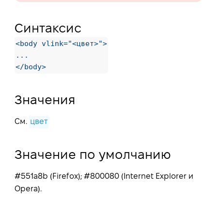
Синтаксис
<body vlink="<цвет>">

...

</body>
Значения
См.
цвет
Значение по умолчанию
#551a8b (Firefox); #800080 (Internet Explorer и
Opera).