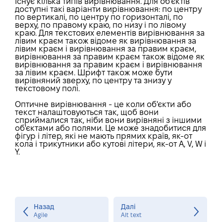
Існує кілька типів вирівнювання. Для об'єктів
доступні такі варіанти вирівнювання: по центру
по вертикалі, по центру по горизонталі, по
верху, по правому краю, по низу і по лівому
краю. Для текстових елементів вирівнювання за
лівим краєм також відоме як вирівнювання за
лівим краєм і вирівнювання за правим краєм,
вирівнювання за правим краєм також відоме як
вирівнювання за правим краєм і вирівнювання
за лівим краєм. Шрифт також може бути
вирівняний зверху, по центру та знизу у
текстовому полі.
Оптичне вирівнювання - це коли об'єкти або
текст налаштовуються так, щоб вони
сприймалися так, ніби вони вирівняні з іншими
об'єктами або полями. Це може знадобитися для
фігур і літер, які не мають прямих країв, як-от
кола і трикутники або кутові літери, як-от A, V, W і
Y.
Назад
Далі
Agile
Alt text