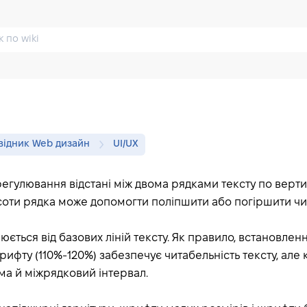
відник Web дизайн
UI/UX
 регулювання відстані між двома рядками тексту по верти
оти рядка може допомогти поліпшити або погіршити чит
юється від базових ліній тексту. Як правило, встановлен
 шрифту (110%-120%) забезпечує читабельність тексту, ал
ма й міжрядковий інтервал.