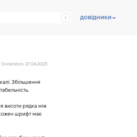
довідники
Оновлено: 27.04.2023
калі. Збільшення
абельність.
ня висоти рядка між
е кожен шрифт має