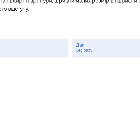
, напівжирні гарнітури, шрифти малих розмірів і шрифти
го відступу.
Далі
Legibility