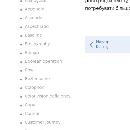
Analogous
Довгі рядки тексту
потребувати більшо
Appendix
Ascender
Aspect ratio
Baseline
Назад
Bibliography
Kerning
Bitmap
Boolean operation
Bowl
Bézier curve
Colophon
Color vision deficiency
Copy
Counter
Customer journey