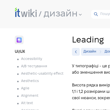
дизайн
Leading
UI/UX
Дизайн
До
Accessibility
У типографіці - це
A/B тестування
або зменшення вис
Aesthetic-usability effect
Aesthetics
Висота рядка вимір
Agile
1,1 і 1,2 розмірами
Alignment
свої нюанси, зокре
Alt text