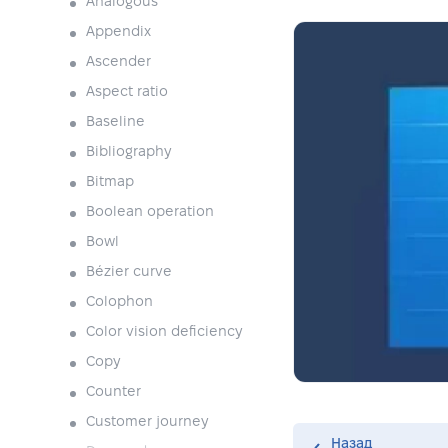
Analogous
Appendix
Ascender
Aspect ratio
Baseline
Bibliography
Bitmap
Boolean operation
Bowl
Bézier curve
Colophon
Color vision deficiency
Copy
Counter
Customer journey
Назад