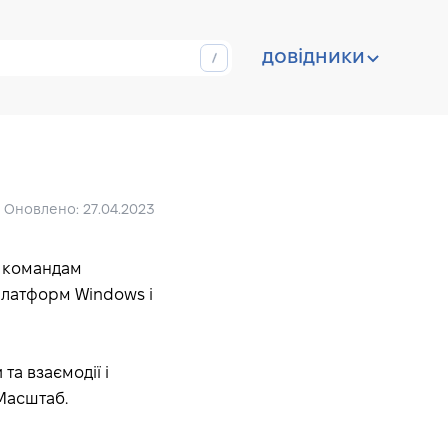
довідники
Оновлено: 27.04.2023
і командам
платформ Windows і
та взаємодії і
 Масштаб.