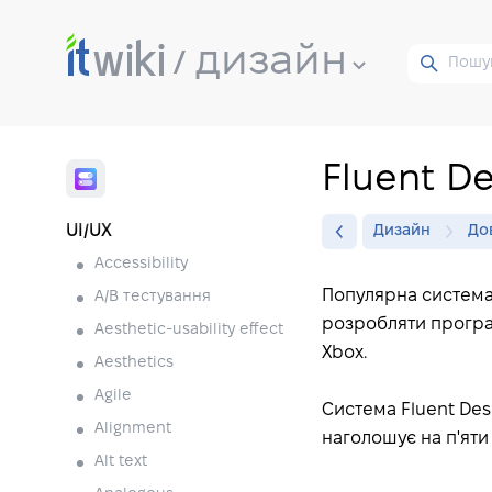
дизайн
Fluent D
UI/UX
Дизайн
До
Accessibility
Популярна система 
A/B тестування
розробляти програ
Aesthetic-usability effect
Xbox.
Aesthetics
Agile
Система Fluent Des
Alignment
наголошує на п'яти
Alt text