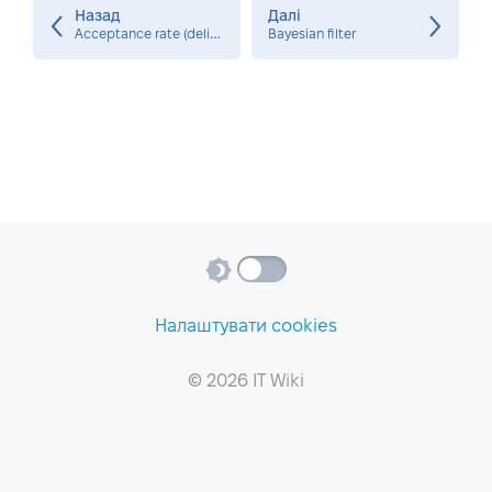
Назад
Далі
A
cceptance rate (deliverability rate)
Bayesian filter
Налаштувати cookies
© 2026 IT Wiki